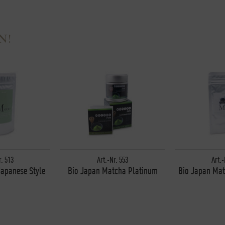
N!
r. 513
Art.-Nr. 553
Art.-
apanese Style
Bio Japan Matcha Platinum
Bio Japan Mat
p 40g
Edition Dose 30g
ück
1 Stück
1 