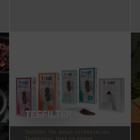
TEEFILTER
Teefilter für einen verbesserten
Teegenuss. Hier zu einem