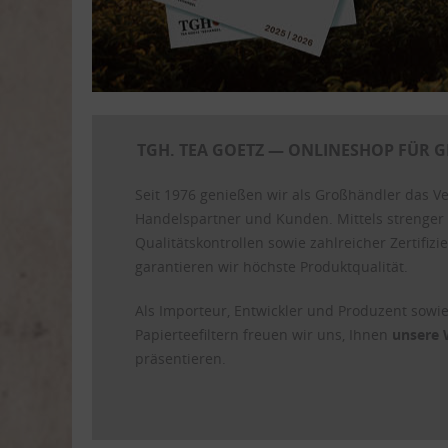
TGH. TEA GOETZ — ONLINESHOP FÜR
G
Seit 1976 genießen wir als Großhändler das V
Handelspartner und Kunden. Mittels strenger 
Qualitätskontrollen sowie zahlreicher Zertifiz
garantieren wir höchste Produktqualität.
Als Importeur, Entwickler und Produzent sowie
Papierteefiltern freuen wir uns, Ihnen
unsere 
präsentieren.