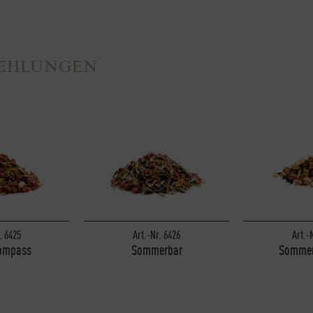
FEHLUNGEN
. 6425
Art.-Nr. 6426
Art.-
ompass
Sommerbar
Sommer
kg
1 kg
1