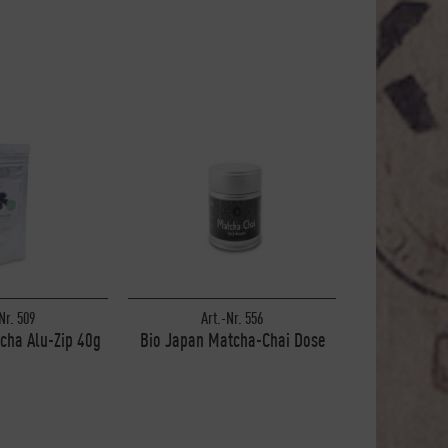
Nr. 509
Art.-Nr. 556
Art
cha Alu-Zip 40g
Bio Japan Matcha-Chai Dose
Japan Matc
30g
Stück
1 Stück
1