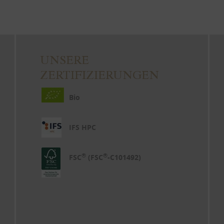
UNSERE
ZERTIFIZIERUNGEN
Bio
IFS HPC
®
®
FSC
(FSC
-C101492)