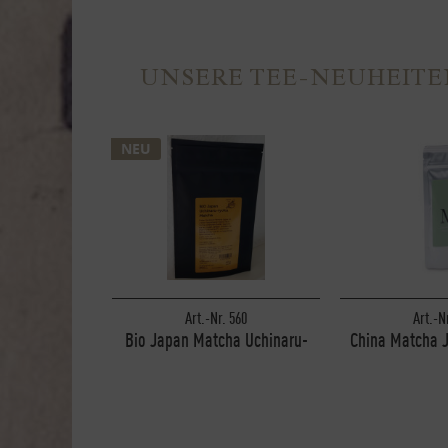
UNSERE TEE-NEUHEITE
NEU
Art.-Nr. 560
Art.-N
Bio Japan Matcha Uchinaru-
China Matcha J
ryoku Alu-Zip 40g
Alu-Zi
1 Stück
1 St