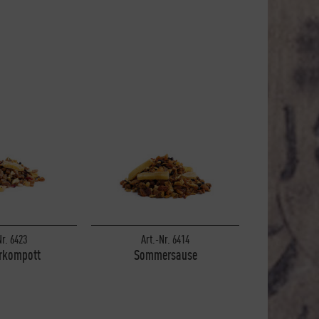
Nr. 6423
Art.-Nr. 6414
Art.
kompott
Sommersause
Süds
 kg
1 kg