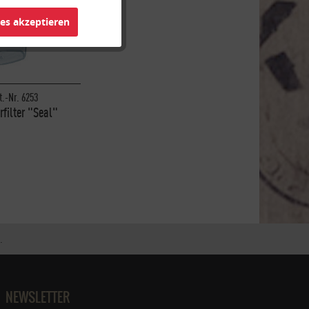
ies akzeptieren
Inaktiv
Inaktiv
t.-Nr. 6253
filter "Seal"
Inaktiv
+, Aqua Select®
Inaktiv
.
NEWSLETTER