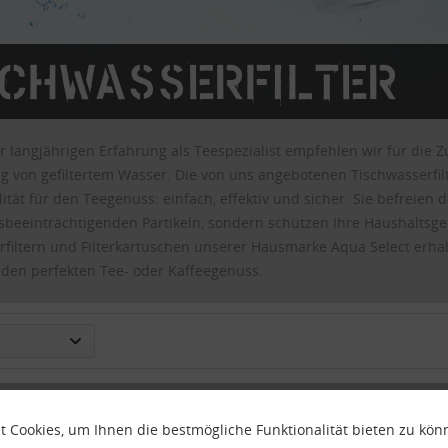
schwasserfilter
 langjährigen Erfahrung als Teespezialist empfehlen wir für die Z
 von gefiltertem Wasser. Die von uns angebotenen Tischwasserfil
tät für den Teegenuss: einfach, effektiv und sicher. Sie befreien 
beeinträchtigenden Partikeln, sondern schützen Ihre Haushaltsger
rfiltern und Filterkartuschen unserer Hausmarke Aqua Select erha
 den perfekten Tee- oder Kaffeegenuss.
 Cookies, um Ihnen die bestmögliche Funktionalität bieten zu kö