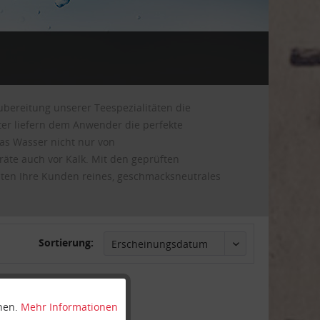
ubereitung unserer Teespezialitäten die
ter liefern dem Anwender die perfekte
das Wasser nicht nur von
äte auch vor Kalk. Mit den geprüften
lten Ihre Kunden reines, geschmacksneutrales
Sortierung:
nnen.
Mehr Informationen
Aktiv