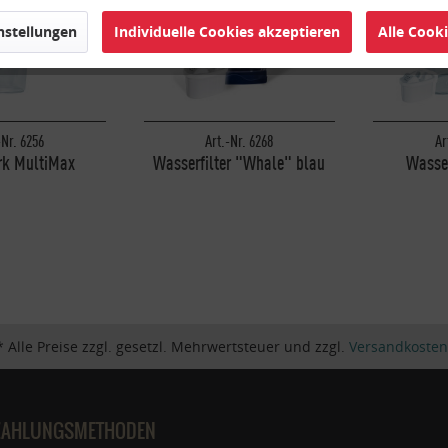
instellungen
Individuelle Cookies akzeptieren
Alle Cook
-Nr. 6256
Art.-Nr. 6268
Ar
rk MultiMax
Wasserfilter "Whale" blau
Wasser
erfilter
MultiMax+, Aqua Select®
MultiMax
* Alle Preise zzgl. gesetzl. Mehrwertsteuer und zzgl.
Versandkosten
ZAHLUNGSMETHODEN