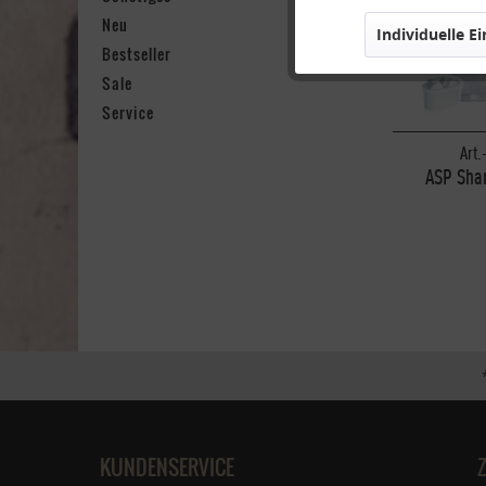
Neu
Individuelle E
Marketing
Bestseller
Sale
Service
Tracking
Art.
ASP Sha
Personalisierung
Wass
Service
KUNDENSERVICE