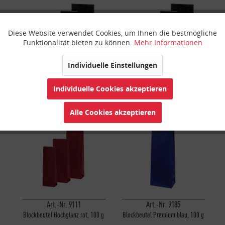
Diese Website verwendet Cookies, um Ihnen die bestmögliche
Aktiv
Funktionale
Funktionalität bieten zu können.
Mehr Informationen
Inaktiv
Marketing
Individuelle Einstellungen
Art.-Nr. 9100
Art.-Nr. 9101
Individuelle Cookies akzeptieren
Inaktiv
Tracking
Blockbeutel Hochglanz schwarz,
Blockbeutel Hochglanz schwarz,
50 g
100 g
Alle Cookies akzeptieren
Inaktiv
Personalisierung
Inaktiv
Service
Art.-Nr. 9111
Art.-Nr. 9185
Blockbeutel Hochglanz rot, 100 g
Blockbeutel Premium blau, 100 g