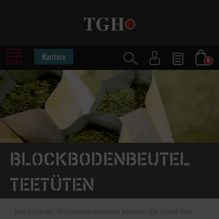
Karriere
0
MENÜ
Blockbodenbeutel
Teetüten
Mit unseren Blockbodenbeuteln können Sie losen Tee