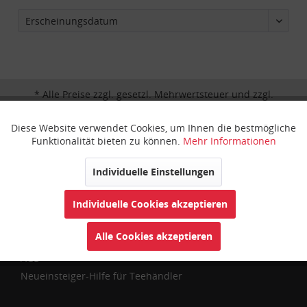
* Alle Preise zzgl. gesetzl. Mehrwertsteuer und zzgl.
Versandkosten
.
Diese Website verwendet Cookies, um Ihnen die bestmögliche
Aktiv
Funktionale
Funktionalität bieten zu können.
Mehr Informationen
Kundenservice
Inaktiv
Marketing
Individuelle Einstellungen
Kontakt
Individuelle Cookies akzeptieren
Versandinformationen
Inaktiv
Tracking
Zahlungsarten
Alle Cookies akzeptieren
Widerrufsbelehrung & Rücksendung
Inaktiv
Personalisierung
AGB
Neueinsteiger-Hilfe für Teehändler
Inaktiv
Service