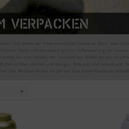
m Verpacken
 losen Tees bieten wir Ihnen eine breite Palette an Block- oder S
 Farben. Diese sind besonders gut zur Aufbewahrung von Genussm
bt bieten wir eine Vielzahl von Teedosen aus Metall mit gut versc
dlichen Größen, Formen und Designs. Bedruckt und unbedruckt, Do
ee. Des Weiteren finden Sie bei uns eine breite Palette an selbst