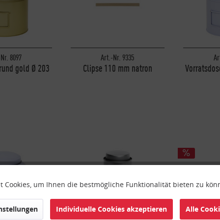
-Nr. 8097
Art.-Nr. 9335
Ar
rund gold Ø 203
Clipse 110 mm natron
Vorratsdos
 243 mm
mm
 Cookies, um Ihnen die bestmögliche Funktionalität bieten zu kö
instellungen
Individuelle Cookies akzeptieren
Alle Cook