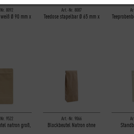
-Nr. 8092
Art.-Nr. 8087
Ar
 weiß Ø 90 mm x
Teedose stapelbar Ø 65 mm x
Teeprobenbe
15mm
140 mm
oh
-Nr. 9522
Art.-Nr. 9066
Ar
tel natron groß,
Blockbeutel Natron ohne
Standb
 Fenster
Fenster, 100g
Vers