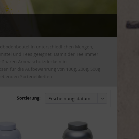
tandbodenbeutel in unterschiedlichen Mengen,
ittel und Tees geeignet. Damit der Tee immer
hließbaren Aromaschutzdeckeln in
sen für die Aufbewahrung von 100g, 200g, 500g
klebenden Sortenetiketten.
Sortierung: