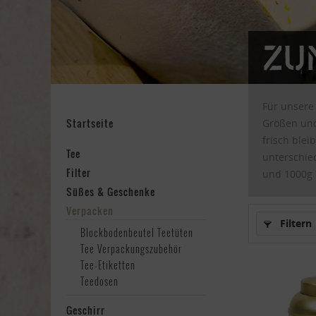
Zu
Für unsere
Startseite
Größen und
frisch blei
Tee
unterschie
Filter
und 1000g T
Süßes & Geschenke
Verpacken
Filtern
Blockbodenbeutel Teetüten
Tee Verpackungszubehör
Tee-Etiketten
Teedosen
Geschirr