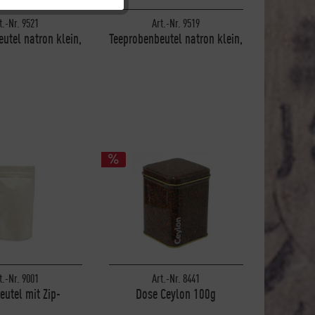
t.-Nr. 9521
Art.-Nr. 9519
Inaktiv
utel natron klein,
Teeprobenbeutel natron klein,
ne Fenster
mit Fenster
Inaktiv
Inaktiv
t.-Nr. 9001
Art.-Nr. 8441
eutel mit Zip-
Dose Ceylon 100g
chluss, 100g