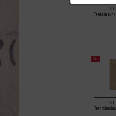
Art.
Tracking
Teedose rund
1
Personalisierung
Service
Art.
Teeprobenbeu
ohne