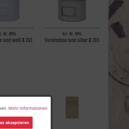
t.-Nr. 8096
Art.-Nr. 8094
e rund weiß Ø 203
Vorratsdose rund silber Ø 203
 x 243 mm
mm x 243 mm
nnen.
Mehr Informationen
Aktiv
ies akzeptieren
Inaktiv