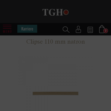
Karriere
0
MENÜ
Clipse 110 mm natron