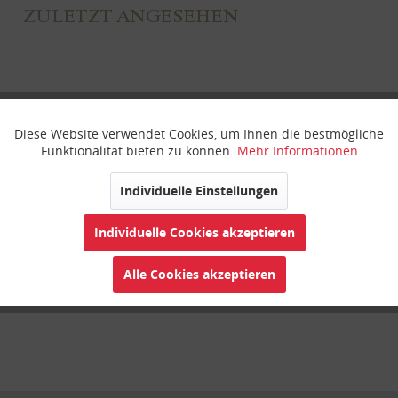
ZULETZT ANGESEHEN
Diese Website verwendet Cookies, um Ihnen die bestmögliche
Aktiv
Funktionale
Funktionalität bieten zu können.
Mehr Informationen
Inaktiv
Marketing
Individuelle Einstellungen
Clipse 110 mm natron
Individuelle Cookies akzeptieren
Inaktiv
Tracking
Alle Cookies akzeptieren
Inaktiv
Personalisierung
Inaktiv
Service