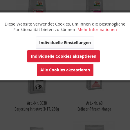
Diese Website verwendet Cookies, um Ihnen die bestmögliche
Aktiv
Funktionale
Funktionalität bieten zu können.
Mehr Informationen
Art.-Nr. 3040
Art.-Nr. 3032
Nepal Initiative® FF, 250g
Darjeeling Initiative® SF, 250g
Inaktiv
Marketing
Individuelle Einstellungen
Individuelle Cookies akzeptieren
Inaktiv
Tracking
Alle Cookies akzeptieren
Inaktiv
Personalisierung
Inaktiv
Service
Art.-Nr. 3030
Art.-Nr. 60
Darjeeling Initiative® FF, 250g
Erdbeer-Pfirsich-Mango
Initiative®, 1000g