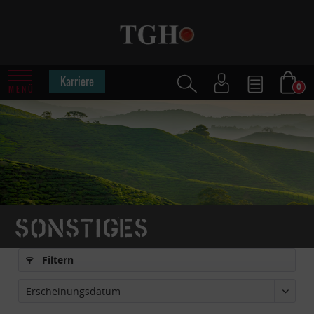
Karriere
0
MENÜ
Sonstiges
Filtern