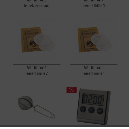
Teenetz extra lang
Teenetz Größe 3
Art.-Nr. 9416
Art.-Nr. 9415
Teenetz Größe 2
Teenetz Größe 1