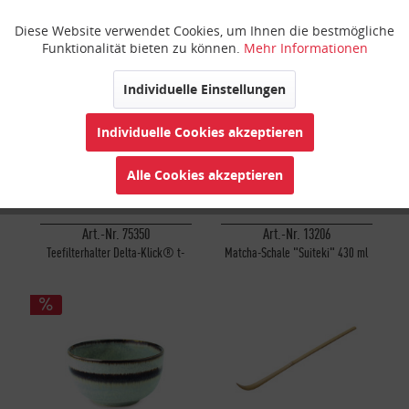
Art.-Nr. 9964
Art.-Nr. 9980
Diese Website verwendet Cookies, um Ihnen die bestmögliche
Aktiv
Funktionale
Tee-Ei-Zange groß
Tea Timer Digital
Funktionalität bieten zu können.
Mehr Informationen
Inaktiv
Marketing
Individuelle Einstellungen
Individuelle Cookies akzeptieren
Inaktiv
Tracking
Alle Cookies akzeptieren
Inaktiv
Personalisierung
Art.-Nr. 75350
Art.-Nr. 13206
Teefilterhalter Delta-Klick® t-
Matcha-Schale "Suiteki" 430 ml
Inaktiv
Service
sac®
Keramik