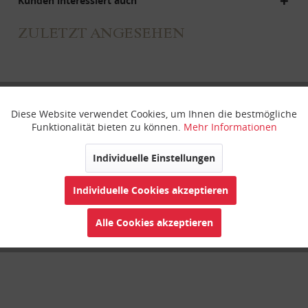
Kunden interessiert auch
ZULETZT ANGESEHEN
Diese Website verwendet Cookies, um Ihnen die bestmögliche
Aktiv
Funktionale
Funktionalität bieten zu können.
Mehr Informationen
Inaktiv
Marketing
Individuelle Einstellungen
Matcha-Schale "Suiteki" 430 ml Keramik
Individuelle Cookies akzeptieren
Inaktiv
Tracking
Alle Cookies akzeptieren
Inaktiv
Personalisierung
Inaktiv
Service