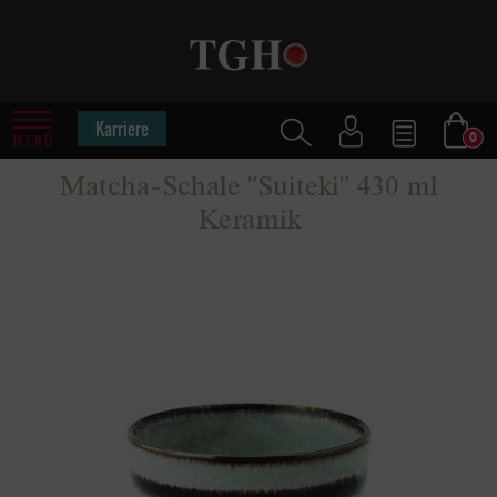
Karriere
0
MENÜ
Matcha-Schale "Suiteki" 430 ml
Keramik