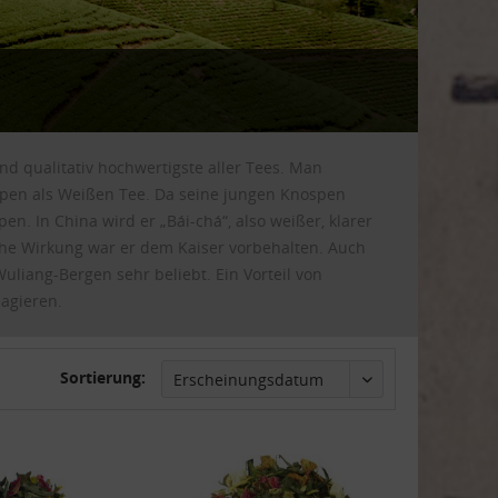
und qualitativ hochwertigste aller Tees. Man
spen als Weißen Tee. Da seine jungen Knospen
en. In China wird er „Bái-chá“, also weißer, klarer
che Wirkung war er dem Kaiser vorbehalten. Auch
liang-Bergen sehr beliebt. Ein Vorteil von
eagieren.
Sortierung: