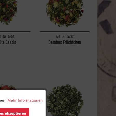
t.-Nr. 5356
Art.-Nr. 5737
ite Cassis
Bambus Früchtchen
nnen.
Mehr Informationen
Aktiv
ies akzeptieren