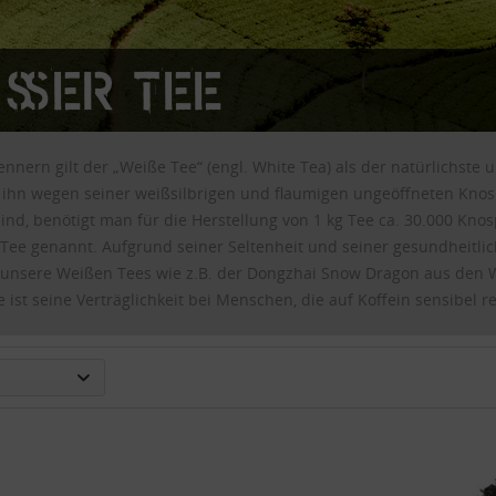
ißer Tee
nnern gilt der „Weiße Tee“ (engl. White Tea) als der natürlichste 
 ihn wegen seiner weißsilbrigen und flaumigen ungeöffneten Kno
sind, benötigt man für die Herstellung von 1 kg Tee ca. 30.000 Knosp
 Tee genannt. Aufgrund seiner Seltenheit und seiner gesundheitli
 unsere Weißen Tees wie z.B. der Dongzhai Snow Dragon aus den Wu
ist seine Verträglichkeit bei Menschen, die auf Koffein sensibel r