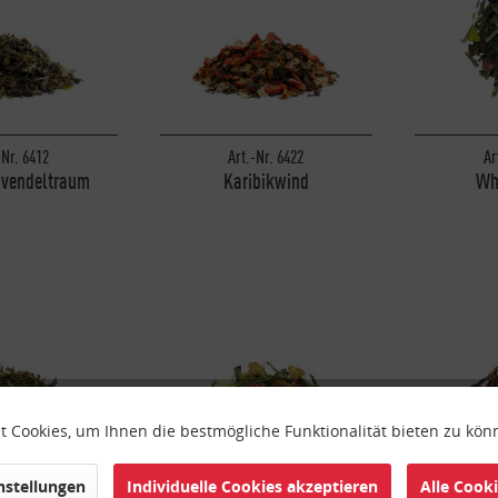
-Nr. 6412
Art.-Nr. 6422
Ar
avendeltraum
Karibikwind
Wh
 Cookies, um Ihnen die bestmögliche Funktionalität bieten zu kö
instellungen
Individuelle Cookies akzeptieren
Alle Cook