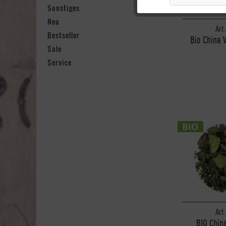
Marketing
Sonstiges
Neu
Art.
Tracking
Bestseller
Bio China 
Sale
Service
Personalisierung
Service
BIO
Art.
BIO Chin