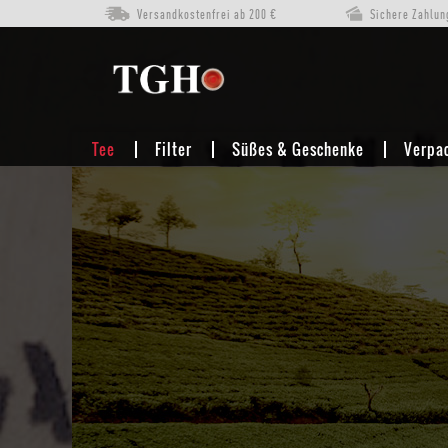
Versandkostenfrei ab 200 €
Sichere Zahlun
TEE
WEISSER TEE
Tee
Filter
Süßes & Geschenke
Verpa