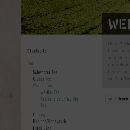
We
Unter Teeke
Startseite
bezeichnet
sehr klein 
Tee
und reiner
heute sind
Schwarzer Tee
Grüner Tee
weißem Tee 
Weißer Tee
Weißer Tee
Aromatisierter Weißer
Filtern
Tee
Oolong
Rooibos/Honeybush
Früchtetee