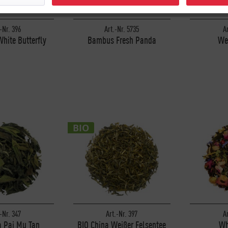
-Nr. 396
Art.-Nr. 5735
A
White Butterfly
Bambus Fresh Panda
We
BIO
-Nr. 347
Art.-Nr. 397
A
a Pai Mu Tan
BIO China Weißer Felsentee
Wh