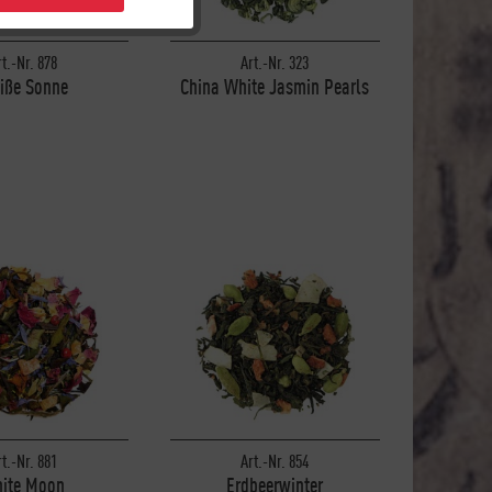
Inaktiv
rt.-Nr. 878
Art.-Nr. 323
Inaktiv
iße Sonne
China White Jasmin Pearls
Inaktiv
Inaktiv
rt.-Nr. 881
Art.-Nr. 854
ite Moon
Erdbeerwinter