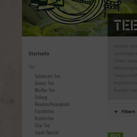
Tee
Unsere sei
Startseite
unschlagbar
Unser verka
Tee
Pflückunge
Teegeschäf
Schwarzer Tee
Grüner Tee
Aromaschutz
Weißer Tee
Kunden wer
Oolong
Rooibos/Honeybush
Früchtetee
Filtern
Kräutertee
Chai Tee
Japan Spezial
BIO