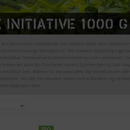
 Initiative 1000 g
t drei Jahrzehnten bestehende Tee Initiative bietet dem Teefachh
en Preis-Leistungs-Verhältnis an. Mit unserem Darjeeling Logo bür
ufsstarkes Teeinitiative Sortiment besteht aus zehn attraktiven T
n bieten wir auch Bio Früchtetee, Assam, Grüntee Sencha, Earl Gre
t erhältlich sein. Wählen Sie zwischen dem 1kg-Vorteilsbeutel ode
beuteln. Für alle Tee Initiative Sorten sind außerdem 10g Verkost
den begeistert sein!
BIO