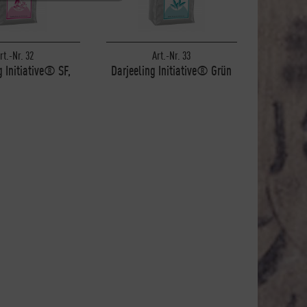
Inaktiv
rt.-Nr. 32
Art.-Nr. 33
Inaktiv
g Initiative® SF,
Darjeeling Initiative® Grün
1000g
SF, 1000g
Inaktiv