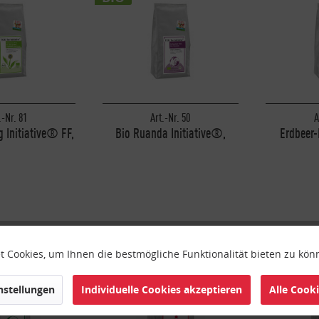
.-Nr. 81
Art.-Nr. 50
A
g Initiative® FF,
Bio Ruanda Initiative®,
Erdbeer
000g
1000g
Initi
 Cookies, um Ihnen die bestmögliche Funktionalität bieten zu kö
instellungen
Individuelle Cookies akzeptieren
Alle Cook