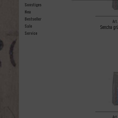
Sonstiges
Tracking
Neu
Bestseller
Art.
Personalisierung
Sale
Sencha grü
1
Service
Service
Art.