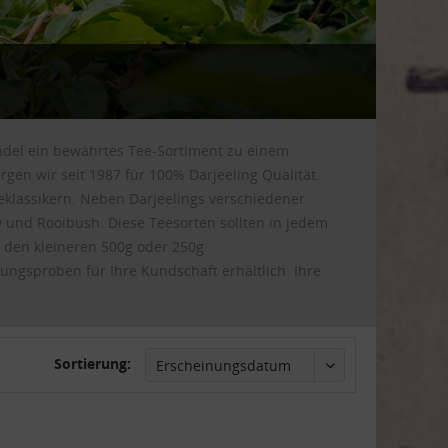
andel ein bewährtes Tee-Sortiment zu einem
gen wir seit 1987 für 100% Darjeeling Qualität.
eeklassikern. Neben Darjeelings verschiedener
y und Rooibush. Diese Teesorten sollten in jedem
r den kleineren 500g oder 250g
ungsproben für Ihre Kundschaft erhältlich. Ihre
Sortierung: