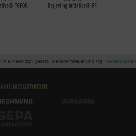
iative® TGFOP,
Darjeeling Initiative® FF,
000g
1000g
* Alle Preise zzgl. gesetzl. Mehrwertsteuer und zzgl.
Versandkosten
ZAHLUNGSMETHODEN