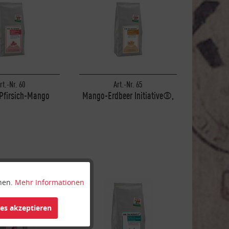
rt.-Nr. 60
Art.-Nr. 65
-Pfirsich-Mango
Mango-Erdbeer Initiative®,
ative®, 1000g
1000g
nnen.
Mehr Informationen
Aktiv
ies akzeptieren
Inaktiv