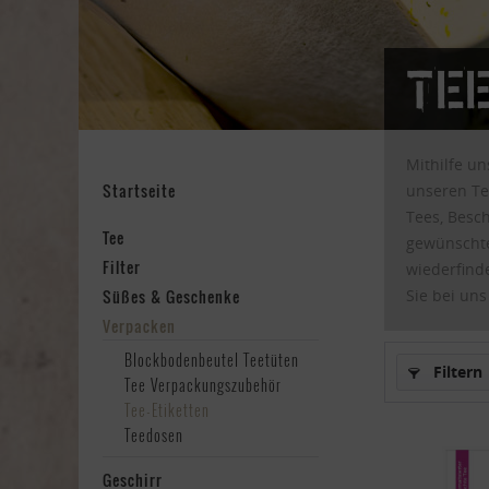
Te
Mithilfe u
Startseite
unseren Te
Tees, Besc
Tee
gewünschte
Filter
wiederfind
Süßes & Geschenke
Sie bei un
Verpacken
Blockbodenbeutel Teetüten
Filtern
Tee Verpackungszubehör
Tee-Etiketten
Teedosen
Geschirr