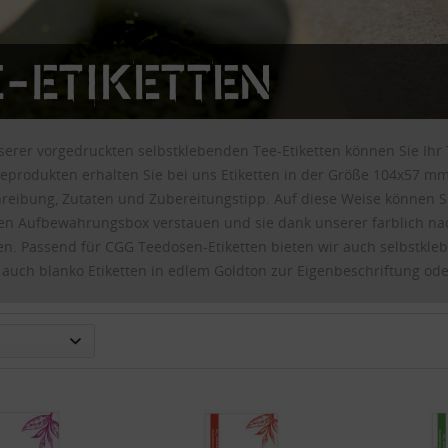
e-Etiketten
nserer vorgedruckten selbstklebenden Tee-Etiketten können Sie Ih
eprodukten erhalten Sie bei uns Etiketten in der Größe 104x57 m
hreibung, Zutaten und Zubereitungstipp. Auf diese Weise können S
n Aufbewahrungsbox verstauen und sie dank unserer farblich nach 
en. Passend für CGG Teedosen-Etiketten bieten wir auch selbstkleb
s auch blanko Etiketten in edlem Goldton zur Eigenbeschriftung od