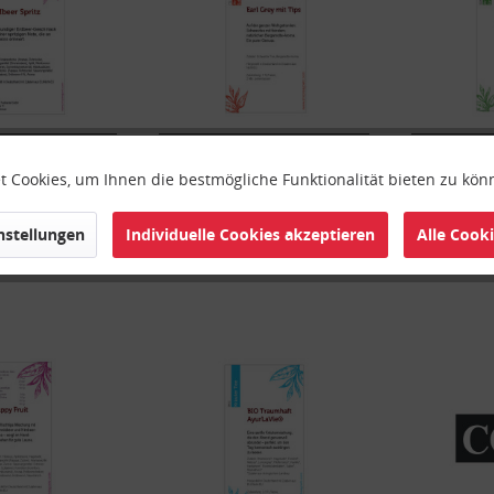
-Nr. 9750
Art.-Nr. 9732
Ar
ikett bunt
Etikett Schwarzer Tee
Etike
 Cookies, um Ihnen die bestmögliche Funktionalität bieten zu kö
instellungen
Individuelle Cookies akzeptieren
Alle Cook