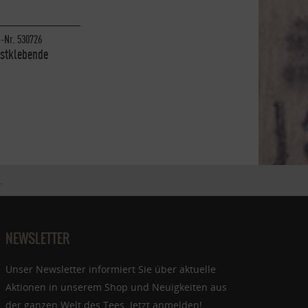
.-Nr. 530726
stklebende
iftungsfenster
.
NEWSLETTER
Unser Newsletter informiert Sie über aktuelle
Aktionen in unserem Shop und Neuigkeiten aus
der ganzen Welt des Tees. Jetzt anmelden!