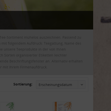
r Tee-Sortiment mühelos auszeichnen. Passend zu
m mit folgendem Aufdruck: Teegattung, Name des
ie unsere Teeprodukte in der von Ihnen
Sorten organisierter Etiketten leichter
ende Beschriftungsfenster an. Alternativ erhalten
er mit Ihrem Firmenaufdruck.
Sortierung: