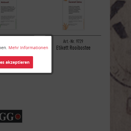
t.-Nr. 9730
Art.-Nr. 9729
tt Grüner Tee
Etikett Rooibostee
nnen.
Mehr Informationen
Aktiv
ies akzeptieren
Inaktiv
Inaktiv
Inaktiv
Inaktiv