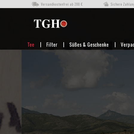
Versandkostenfrei ab 200 €
Sichere Zahlun
TEE
ROOIBOS/HONEYBUSH
ROOIBOS
Tee
Filter
Süßes & Geschenke
Verpa