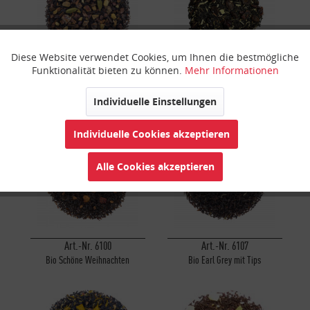
Diese Website verwendet Cookies, um Ihnen die bestmögliche
Aktiv
Funktionale
Funktionalität bieten zu können.
Mehr Informationen
Art.-Nr. 6086
Art.-Nr. 6171
Spekulatius Tee
Früchtekönig
Inaktiv
Marketing
Individuelle Einstellungen
Individuelle Cookies akzeptieren
BIO
BIO
Inaktiv
Tracking
Alle Cookies akzeptieren
Inaktiv
Personalisierung
Inaktiv
Service
Art.-Nr. 6100
Art.-Nr. 6107
Bio Schöne Weihnachten
Bio Earl Grey mit Tips