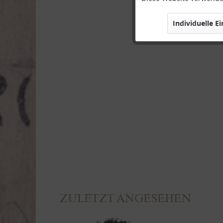
Individuelle E
Marketing
Tracking
Personalisierung
Service
ZULETZT ANGESEHEN