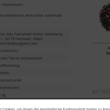
r, Rosenblüten
terschiedlichen Herkünften außerhalb
Tea Götz Teehandel GmbH, Kabelkamp
11, 30179 Hannover, eMail:
vertrieb@teagoetz.com
A
EU/NichtEU
Pe
Loser Tee im Aromabeutel
koffeinhaltig
Rosen
Konventionell
Aromatisiert
KUND
1 kg
 Cookies, um Ihnen die bestmögliche Funktionalität bieten zu kö