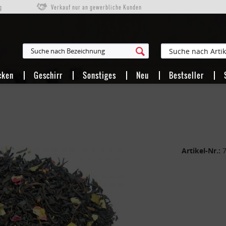
g
Verkauf nur an gewerbliche Kunden
cken
Geschirr
Sonstiges
Neu
Bestseller
Artikel-Nr.: