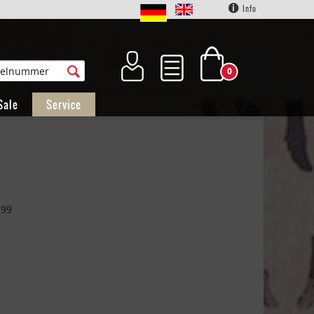
Info
0
Sale
Service
799