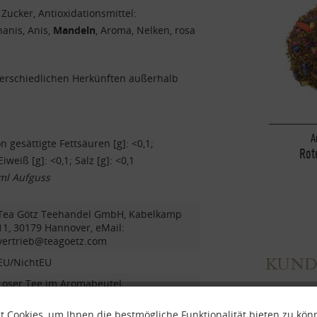
Zucker, Antioxidationsmittel:
anis, Anis,
Mandeln
, Aroma, Nelken, rosa
terschiedlichen Herkünften außerhalb
A
von gesättigte Fettsäuren [g]: <0,1;
Rot
iweiß [g]: <0,1; Salz [g]: <0,1
ml Aufguss
Tea Götz Teehandel GmbH, Kabelkamp
11, 30179 Hannover, eMail:
vertrieb@teagoetz.com
KUND
EU/NichtEU
Loser Tee im Aromabeutel
Zucker
 Cookies, um Ihnen die bestmögliche Funktionalität bieten zu kö