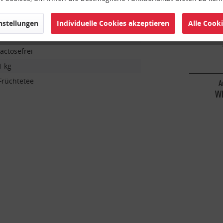
Konventionell
Aromatisiert
instellungen
Individuelle Cookies akzeptieren
Alle Cook
Glutenfrei
lactosefrei
1 kg
Früchtetee
A
Wh