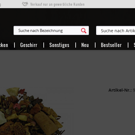
g
Verkauf nur an gewerbliche Kunden
HUNG
cken
Geschirr
Sonstiges
Neu
Bestseller
Artikel-Nr.: