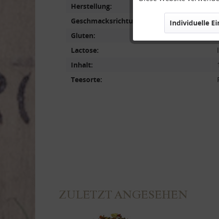
Herstellung:
Geschmacksrichtung:
Individuelle E
Marketing
Gluten:
Lactose:
Tracking
Inhalt:
Teesorte:
Personalisierung
Service
ZULETZT ANGESEHEN