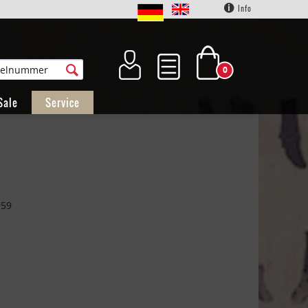
Info
0
Sale
Service
959