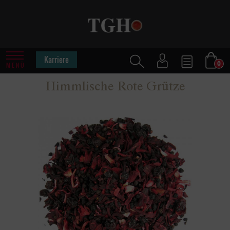
Karriere
0
MENÜ
Himmlische Rote Grütze