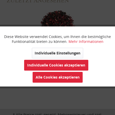
ZULETZT ANGESEHEN
Diese Website verwendet Cookies, um Ihnen die bestmögliche
Aktiv
Funktionale
Funktionalität bieten zu können.
Mehr Informationen
Inaktiv
Marketing
Individuelle Einstellungen
Himmlische Rote Grütze
Individuelle Cookies akzeptieren
Inaktiv
Tracking
Alle Cookies akzeptieren
Inaktiv
Personalisierung
Inaktiv
Service
* Alle Preise zzgl. gesetzl. Mehrwertsteuer und zzgl.