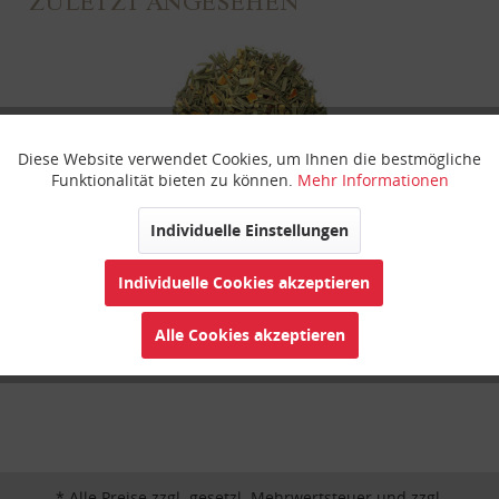
ZULETZT ANGESEHEN
Diese Website verwendet Cookies, um Ihnen die bestmögliche
Aktiv
Funktionale
Funktionalität bieten zu können.
Mehr Informationen
Inaktiv
Marketing
Individuelle Einstellungen
Bio Ingwer Cool AyurLaVie®
Individuelle Cookies akzeptieren
Inaktiv
Tracking
Alle Cookies akzeptieren
Inaktiv
Personalisierung
Inaktiv
Service
* Alle Preise zzgl. gesetzl. Mehrwertsteuer und zzgl.