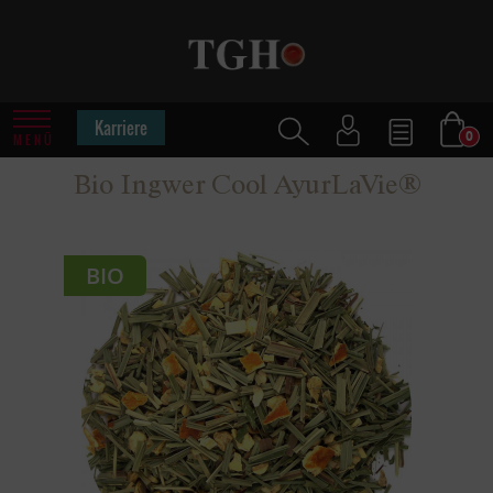
Karriere
0
MENÜ
Bio Ingwer Cool AyurLaVie®
BIO