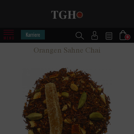
Karriere
0
MENÜ
Orangen Sahne Chai