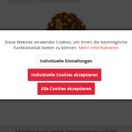
ZULETZT ANGESEHEN
Diese Website verwendet Cookies, um Ihnen die bestmögliche
Aktiv
Funktionale
Funktionalität bieten zu können.
Mehr Informationen
Inaktiv
Marketing
Individuelle Einstellungen
Orangen Sahne Chai
Individuelle Cookies akzeptieren
Inaktiv
Tracking
Alle Cookies akzeptieren
Inaktiv
Personalisierung
Inaktiv
Service
* Alle Preise zzgl. gesetzl. Mehrwertsteuer und zzgl.