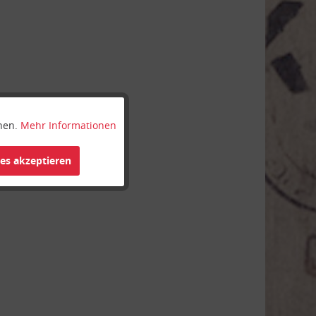
nnen.
Mehr Informationen
Aktiv
ies akzeptieren
Inaktiv
Inaktiv
Inaktiv
Inaktiv