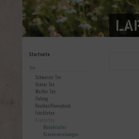
La
Startseite
Tee
Schwarzer Tee
Grüner Tee
Weißer Tee
Oolong
Rooibos/Honeybush
Früchtetee
Kräutertee
Monokräuter
Kräutermischungen