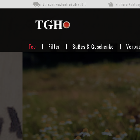
Versandkostenfrei ab 200 €
Sichere Zahlun
TEE
KRÄUTERTEE
LAPACHO
Tee
Filter
Süßes & Geschenke
Verpa