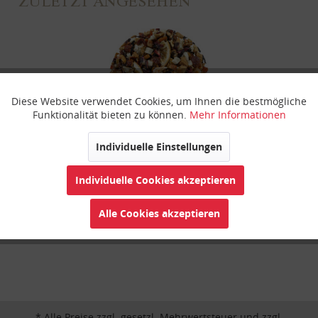
ZULETZT ANGESEHEN
Diese Website verwendet Cookies, um Ihnen die bestmögliche
Aktiv
Funktionale
Funktionalität bieten zu können.
Mehr Informationen
Inaktiv
Marketing
Individuelle Einstellungen
Apfel-Amaretto
Individuelle Cookies akzeptieren
Inaktiv
Tracking
Alle Cookies akzeptieren
Inaktiv
Personalisierung
Inaktiv
Service
* Alle Preise zzgl. gesetzl. Mehrwertsteuer und zzgl.