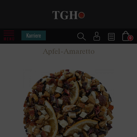
Karriere
0
MENÜ
Apfel-Amaretto