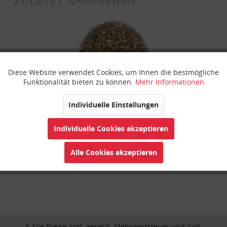
ZULETZT ANGESEHEN
Diese Website verwendet Cookies, um Ihnen die bestmögliche
Aktiv
Funktionale
Funktionalität bieten zu können.
Mehr Informationen
Inaktiv
Marketing
Individuelle Einstellungen
Hanf-Connection
Individuelle Cookies akzeptieren
Inaktiv
Tracking
Alle Cookies akzeptieren
Inaktiv
Personalisierung
Inaktiv
Service
* Alle Preise zzgl. gesetzl. Mehrwertsteuer und zzgl.