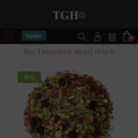
Karriere
0
MENÜ
Bio Traumhaft AyurLaVie®
BIO