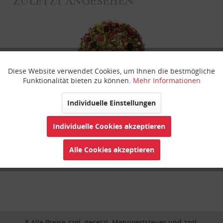
ZULETZT ANGESEHEN
Diese Website verwendet Cookies, um Ihnen die bestmögliche
Aktiv
Funktionale
Funktionalität bieten zu können.
Mehr Informationen
Inaktiv
Marketing
Individuelle Einstellungen
Bio Traumhaft AyurLaVie®
Individuelle Cookies akzeptieren
Inaktiv
Tracking
Alle Cookies akzeptieren
Inaktiv
Personalisierung
Inaktiv
Service
* Alle Preise zzgl. gesetzl. Mehrwertsteuer und zzgl.