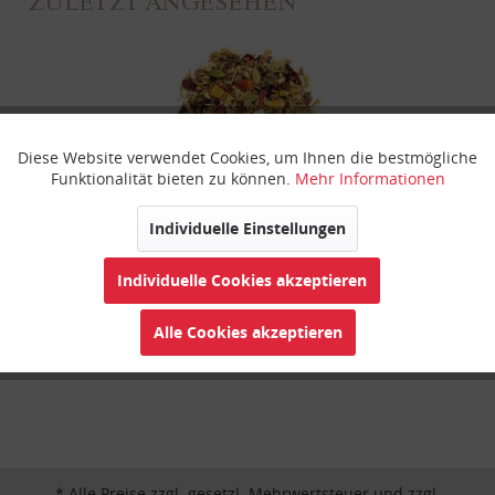
ZULETZT ANGESEHEN
Diese Website verwendet Cookies, um Ihnen die bestmögliche
Aktiv
Funktionale
Funktionalität bieten zu können.
Mehr Informationen
Inaktiv
Marketing
Individuelle Einstellungen
Innere Ruhe
Individuelle Cookies akzeptieren
Inaktiv
Tracking
Alle Cookies akzeptieren
Inaktiv
Personalisierung
Inaktiv
Service
* Alle Preise zzgl. gesetzl. Mehrwertsteuer und zzgl.