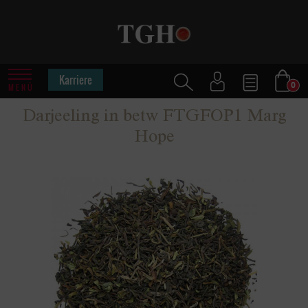
Karriere
0
MENÜ
Darjeeling in betw FTGFOP1 Marg
Hope