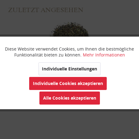
ZULETZT ANGESEHEN
Diese Website verwendet Cookies, um Ihnen die bestmögliche
Aktiv
Funktionale
Funktionalität bieten zu können.
Mehr Informationen
Inaktiv
Marketing
Individuelle Einstellungen
Darjeeling in betw FTGFOP1 Marg Hope
Individuelle Cookies akzeptieren
Inaktiv
Tracking
Alle Cookies akzeptieren
Inaktiv
Personalisierung
Inaktiv
Service