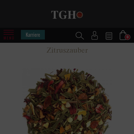
Karriere
0
MENÜ
Zitruszauber