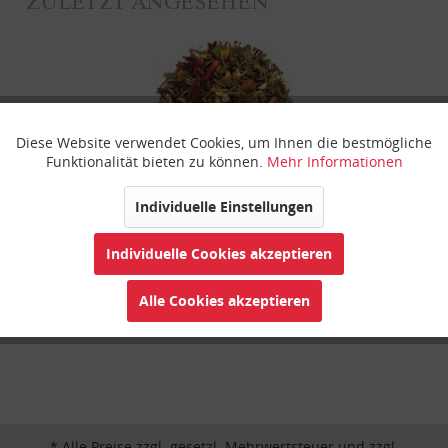
ZULETZT ANGESEHEN
Diese Website verwendet Cookies, um Ihnen die bestmögliche
Aktiv
Funktionale
Funktionalität bieten zu können.
Mehr Informationen
Inaktiv
Marketing
Individuelle Einstellungen
Zitruszauber
Individuelle Cookies akzeptieren
Inaktiv
Tracking
Alle Cookies akzeptieren
Inaktiv
Personalisierung
Inaktiv
Service
* Alle Preise zzgl. gesetzl. Mehrwertsteuer und zzgl.