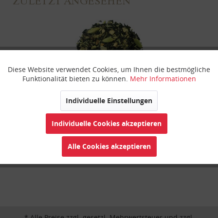
ZULETZT ANGESEHEN
Diese Website verwendet Cookies, um Ihnen die bestmögliche
Aktiv
Funktionale
Funktionalität bieten zu können.
Mehr Informationen
Inaktiv
Marketing
Individuelle Einstellungen
Winter Chai
Individuelle Cookies akzeptieren
Inaktiv
Tracking
Alle Cookies akzeptieren
Inaktiv
Personalisierung
Inaktiv
Service
* Alle Preise zzgl. gesetzl. Mehrwertsteuer und zzgl.