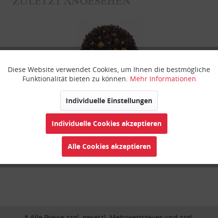
ZULETZT ANGESEHEN
Diese Website verwendet Cookies, um Ihnen die bestmögliche
Aktiv
Funktionale
Funktionalität bieten zu können.
Mehr Informationen
Inaktiv
Marketing
Individuelle Einstellungen
Bio Schöne Weihnachten
Individuelle Cookies akzeptieren
Inaktiv
Tracking
Alle Cookies akzeptieren
Inaktiv
Personalisierung
Inaktiv
Service
* Alle Preise zzgl. gesetzl. Mehrwertsteuer und zzgl.