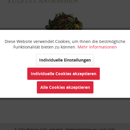
ZULETZT ANGESEHEN
Diese Website verwendet Cookies, um Ihnen die bestmögliche
Aktiv
Funktionale
Funktionalität bieten zu können.
Mehr Informationen
Inaktiv
Marketing
Individuelle Einstellungen
Kirsch-Marzipan
Individuelle Cookies akzeptieren
Inaktiv
Tracking
Alle Cookies akzeptieren
Inaktiv
Personalisierung
Inaktiv
Service
* Alle Preise zzgl. gesetzl. Mehrwertsteuer und zzgl.