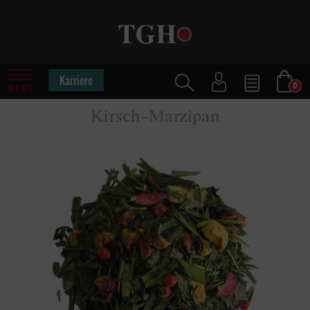
Karriere
0
MENÜ
Kirsch-Marzipan