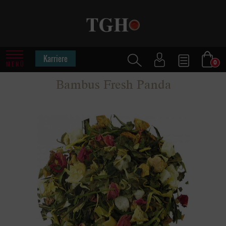
Karriere
0
MENÜ
Bambus Fresh Panda