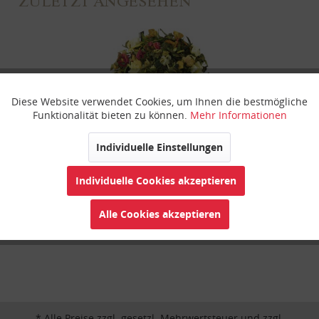
ZULETZT ANGESEHEN
Diese Website verwendet Cookies, um Ihnen die bestmögliche
Aktiv
Funktionale
Funktionalität bieten zu können.
Mehr Informationen
Inaktiv
Marketing
Individuelle Einstellungen
Bambus Fresh Panda
Individuelle Cookies akzeptieren
Inaktiv
Tracking
Alle Cookies akzeptieren
Inaktiv
Personalisierung
Inaktiv
Service
* Alle Preise zzgl. gesetzl. Mehrwertsteuer und zzgl.