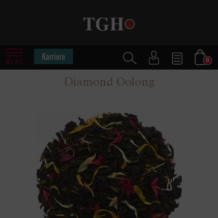
Karriere
0
MENÜ
Diamond Oolong