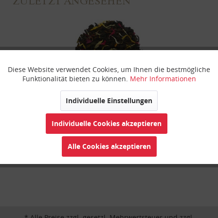
ZULETZT ANGESEHEN
Diese Website verwendet Cookies, um Ihnen die bestmögliche
Aktiv
Funktionale
Funktionalität bieten zu können.
Mehr Informationen
Inaktiv
Marketing
Individuelle Einstellungen
Diamond Oolong
Individuelle Cookies akzeptieren
Inaktiv
Tracking
Alle Cookies akzeptieren
Inaktiv
Personalisierung
Inaktiv
Service
* Alle Preise zzgl. gesetzl. Mehrwertsteuer und zzgl.