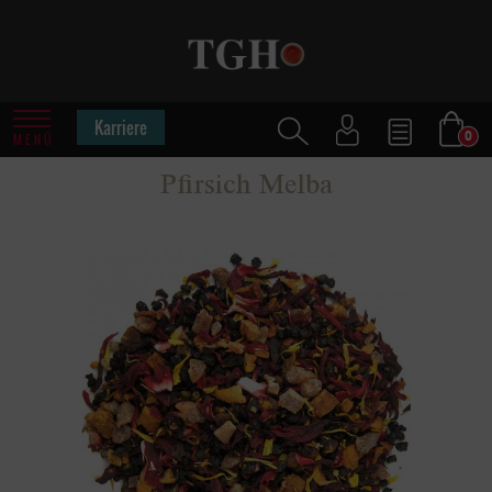
Karriere
0
MENÜ
Pfirsich Melba