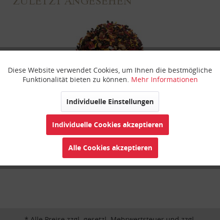
ZULETZT ANGESEHEN
Diese Website verwendet Cookies, um Ihnen die bestmögliche
Aktiv
Funktionale
Funktionalität bieten zu können.
Mehr Informationen
Inaktiv
Marketing
Individuelle Einstellungen
Pfirsich Melba
Individuelle Cookies akzeptieren
Inaktiv
Tracking
Alle Cookies akzeptieren
Inaktiv
Personalisierung
Inaktiv
Service
* Alle Preise zzgl. gesetzl. Mehrwertsteuer und zzgl.