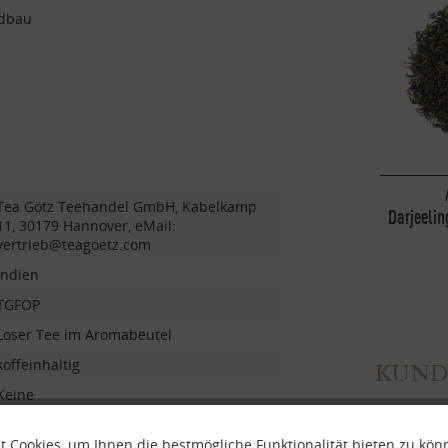
ndbau
Tea Götz Teehandel GmbH, Kabelkamp
Darjeeli
11, 30179 Hannover, eMail:
vertrieb@teagoetz.com
Indien
TGFOP
Loser Tee im Aromabeutel
koffeinhaltig
KUND
Keine
BIO
 Cookies, um Ihnen die bestmögliche Funktionalität bieten zu kö