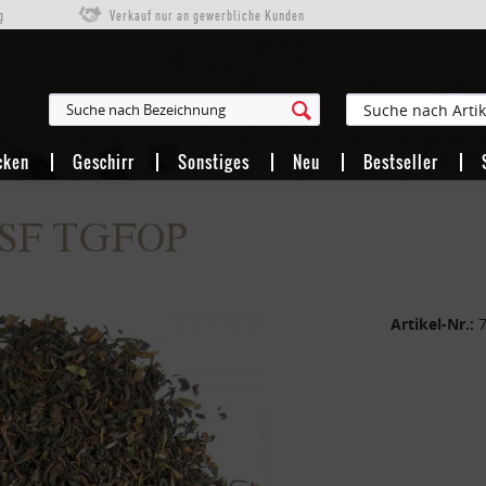
g
Verkauf nur an gewerbliche Kunden
cken
Geschirr
Sonstiges
Neu
Bestseller
ll SF TGFOP
Artikel-Nr.: