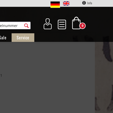
Info
0
Sale
Service
71