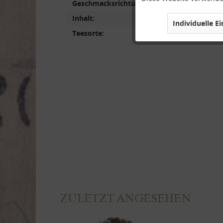
Geschmacksrichtung:
Inhalt:
Individuelle E
Marketing
Teesorte:
Tracking
Personalisierung
Service
ZULETZT ANGESEHEN