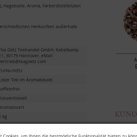
), Hagebutte, Aroma, Färberdistelblüten
terschiedlichen Herkünften außerhalb
Tea Götz Teehandel GmbH, Kabelkamp
11, 30179 Hannover, eMail:
A
vertrieb@teagoetz.com
G
EU/NichtEU
Loser Tee im Aromabeutel
koffeinfrei
Konventionell
Aromatisiert
KUND
1 kg
Früchtetee
 Cookies, um Ihnen die bestmögliche Funktionalität bieten zu kö