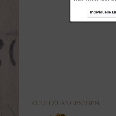
Individuelle E
Marketing
Tracking
Personalisierung
Service
ZULETZT ANGESEHEN