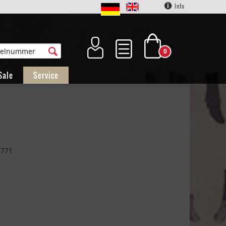
Info
0
Sale
Service
5771