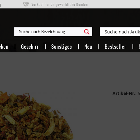
g
Verkauf nur an gewerbliche Kunden
HUNG
cken
Geschirr
Sonstiges
Neu
Bestseller
Artikel-Nr.: