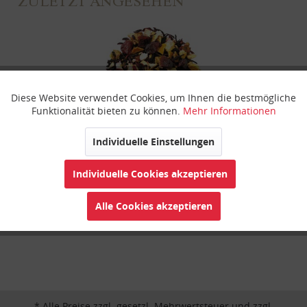
ZULETZT ANGESEHEN
Diese Website verwendet Cookies, um Ihnen die bestmögliche
Aktiv
Funktionale
Funktionalität bieten zu können.
Mehr Informationen
Inaktiv
Marketing
Individuelle Einstellungen
Cranberry Orange
Individuelle Cookies akzeptieren
Inaktiv
Tracking
Alle Cookies akzeptieren
Inaktiv
Personalisierung
Inaktiv
Service
* Alle Preise zzgl. gesetzl. Mehrwertsteuer und zzgl.