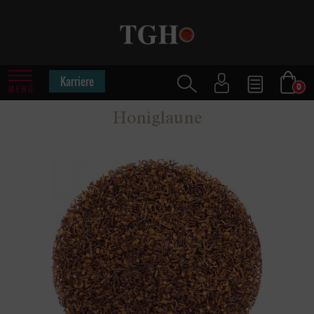
Karriere
0
MENÜ
Honiglaune