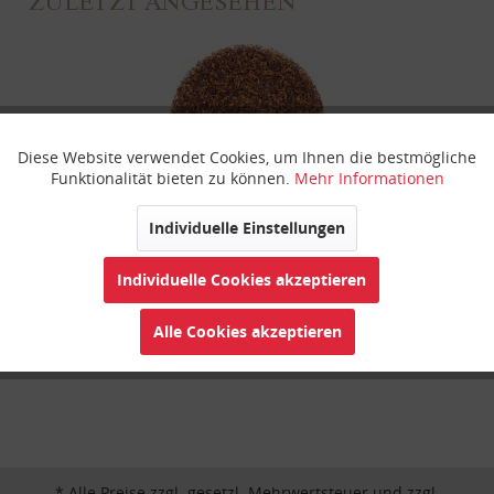
ZULETZT ANGESEHEN
Diese Website verwendet Cookies, um Ihnen die bestmögliche
Aktiv
Funktionale
Funktionalität bieten zu können.
Mehr Informationen
Inaktiv
Marketing
Individuelle Einstellungen
Honiglaune
Individuelle Cookies akzeptieren
Inaktiv
Tracking
Alle Cookies akzeptieren
Inaktiv
Personalisierung
Inaktiv
Service
* Alle Preise zzgl. gesetzl. Mehrwertsteuer und zzgl.