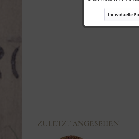
Individuelle E
Marketing
Tracking
Personalisierung
Service
ZULETZT ANGESEHEN