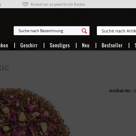
g
Verkauf nur an gewerbliche Kunden
cken
Geschirr
Sonstiges
Neu
Bestseller
ne
Artikel-Nr.: