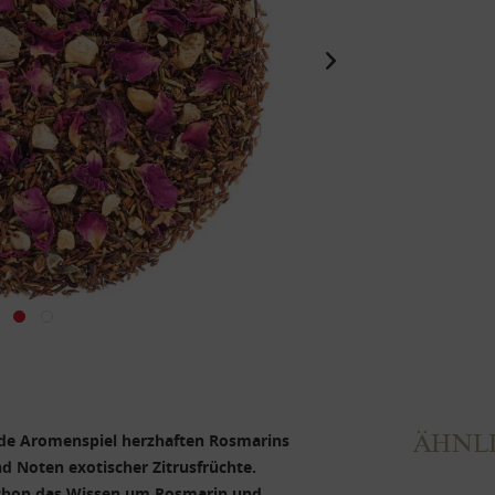
ÄHNLI
ende Aromenspiel herzhaften Rosmarins
d Noten exotischer Zitrusfrüchte.
chon das Wissen um Rosmarin und