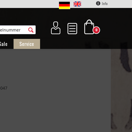
Info
0
Sale
Service
6047