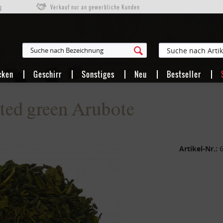
g
Verkauf nur an gewerbliche Kunden
cken
Geschirr
Sonstiges
Neu
Bestseller
cted green Arubote
Artikel-Nr.: