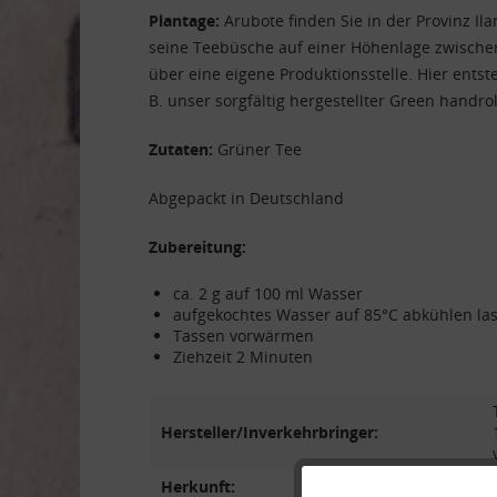
Plantage:
Arubote finden Sie in der Provinz Il
seine Teebüsche auf einer Höhenlage zwischen
über eine eigene Produktionsstelle. Hier entst
B. unser sorgfältig hergestellter Green handro
Zutaten:
Grüner Tee
Abgepackt in Deutschland
Zubereitung:
ca. 2 g auf 100 ml Wasser
aufgekochtes Wasser auf 85°C abkühlen la
Tassen vorwärmen
Ziehzeit 2 Minuten
Hersteller/Inverkehrbringer:
Herkunft: