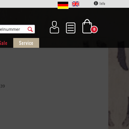
Info
0
Sale
Service
639