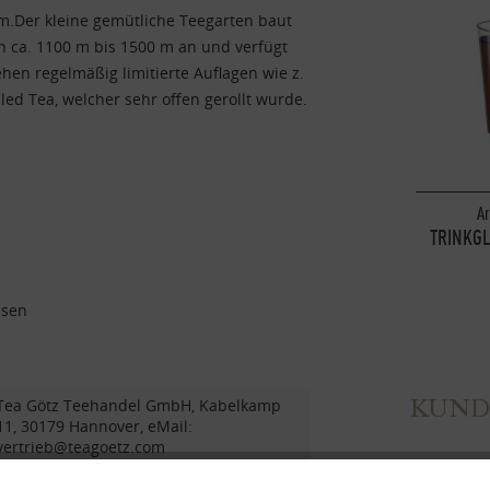
am.Der kleine gemütliche Teegarten baut
 ca. 1100 m bis 1500 m an und verfügt
ehen regelmäßig limitierte Auflagen wie z.
lled Tea, welcher sehr offen gerollt wurde.
Ar
TRINKGL
ssen
KUND
Tea Götz Teehandel GmbH, Kabelkamp
11, 30179 Hannover, eMail:
vertrieb@teagoetz.com
Nepal