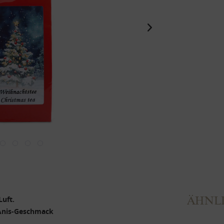
ÄHNLI
Luft.
-Anis-Geschmack