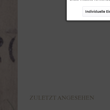
Individuelle E
Marketing
Tracking
Personalisierung
Service
ZULETZT ANGESEHEN