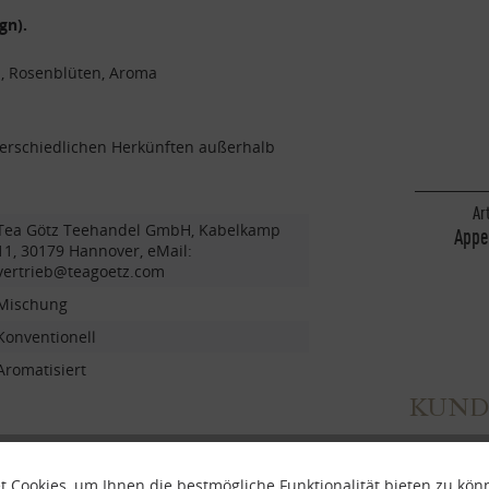
gn).
, Rosenblüten, Aroma
terschiedlichen Herkünften außerhalb
Ar
Tea Götz Teehandel GmbH, Kabelkamp
Appe
11, 30179 Hannover, eMail:
vertrieb@teagoetz.com
Mischung
Konventionell
Aromatisiert
KUND
 Cookies, um Ihnen die bestmögliche Funktionalität bieten zu kö