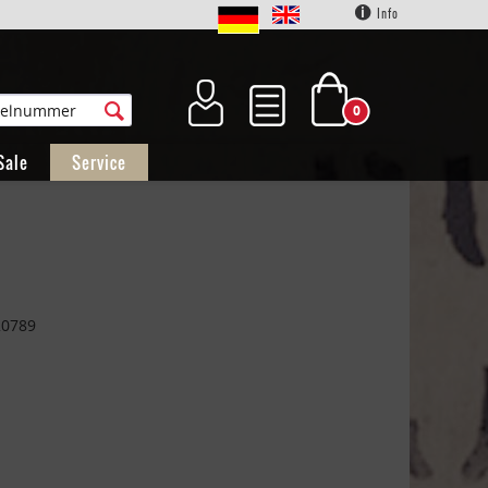
Info
0
Sale
Service
20789