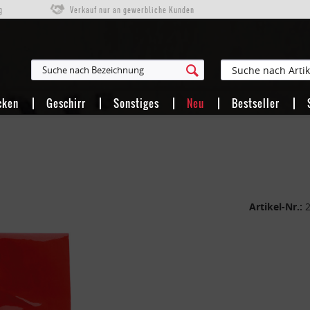
g
Verkauf nur an gewerbliche Kunden
cken
Geschirr
Sonstiges
Neu
Bestseller
Artikel-Nr.: