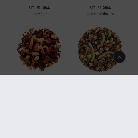
Art.-Nr. 5844
Art.-Nr. 5864
Happy Fruit
Turkish holiday tea
Art.-Nr. 5938
Art.-Nr. 6018
Kiwinas Berry
Fruity orange