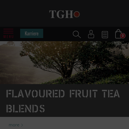
Karriere
0
MENU
Flavoured fruit tea
blends
more