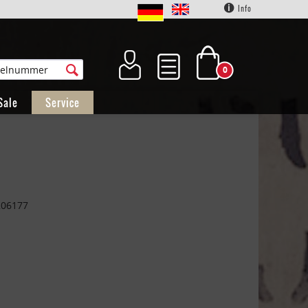
Info
0
Sale
Service
206177