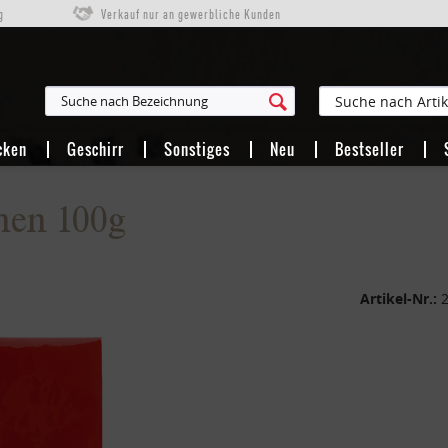
g
Verkauf nur an gewerbliche Kunden
cken
Geschirr
Sonstiges
Neu
Bestseller
hen 100g
Artikel-Nr.: