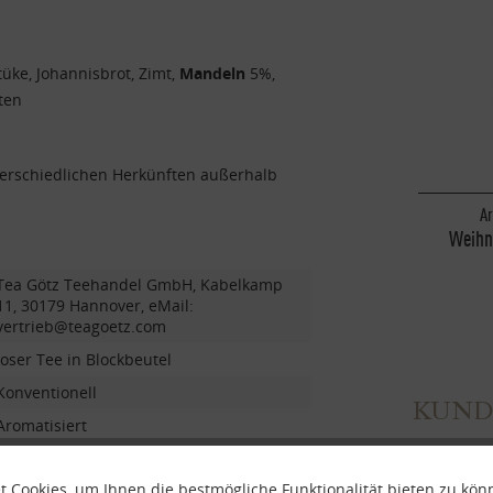
üke, Johannisbrot, Zimt,
Mandeln
5%,
ten
terschiedlichen Herkünften außerhalb
Ar
Weihn
Tea Götz Teehandel GmbH, Kabelkamp
11, 30179 Hannover, eMail:
vertrieb@teagoetz.com
loser Tee in Blockbeutel
Konventionell
KUND
Aromatisiert
 Cookies, um Ihnen die bestmögliche Funktionalität bieten zu kö