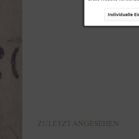
Individuelle E
Marketing
Tracking
Personalisierung
Service
ZULETZT ANGESEHEN