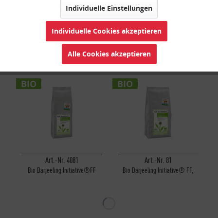
Inaktiv
Marketing
Individuelle Einstellungen
Individuelle Cookies akzeptieren
Inaktiv
Tracking
Art.-Nr. 514
Art.-Nr. 4666323
Alle Cookies akzeptieren
Bio Japan Matcha Explorer Dose
Bio Japan Houjicha
Inaktiv
30g
Personalisierung
BIO
BIO
Inaktiv
Service
Art.-Nr. 4081
Art.-Nr. 81
Bio Darjeeling Initiative®FF
Bio Darjeeling Initiative® FF,
500g
1000g